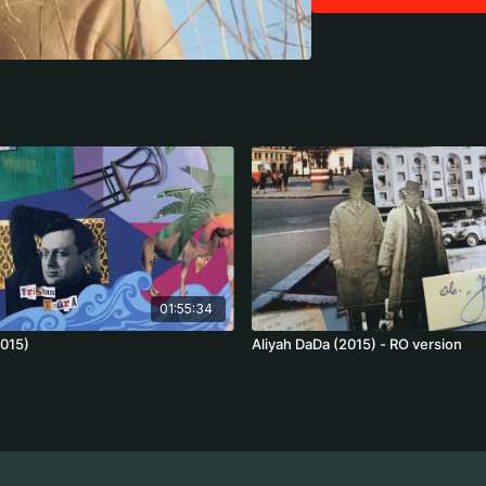
blood. And he searches 
Raw.
Regia: Pau Calpe
Cast: Leon Martínez, Po
01:55:34
2015)
Aliyah DaDa (2015) - RO version