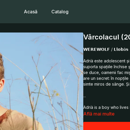
Acasă
Catalog
Vârcolacul (2
𝗪𝗘𝗥𝗘𝗪𝗢𝗟𝗙 / 𝗟𝗹𝗼𝗯à𝘀
Adrià este adolescent şi 
suporta spaţiile închise 
se duce, oamenii fac mişto
are un secret: în nopţile
simte miros de sânge. Şi 
...
Adrià is a boy who lives 
enclosed spaces, and fi
Află mai multe
he goes, everyone makes 
secret: on full moon nig