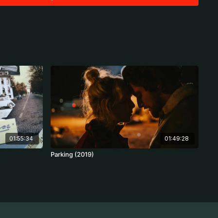
the henhouses. And he catches chickens. And he eats them.
l López, María Rodríguez, Lluna, Eduard Muntada
01:55:34
01:49:28
Parking (2019)