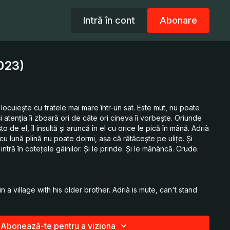
Intră în cont
Abonare
023)
locuieşte cu fratele mai mare într-un sat. Este mut, nu poate
şi atenţia îi zboară ori de câte ori cineva îi vorbeşte. Oriunde
 de el, îl insultă şi aruncă în el cu orice le pică în mână. Adrià
 cu lună plină nu poate dormi, aşa că rătăceşte pe uliţe. Şi
intră în coteţele gâinilor. Şi le prinde. Şi le mănâncă. Crude.
in a village with his older brother. Adrià is mute, can't stand
nds it hard to keep his attention when spoken to. Wherever
fun of him, insults him, throws stones at him. Adrià has a
hts, he can't sleep and wanders the streets. And he smells
Abonează-te pentru a viziona