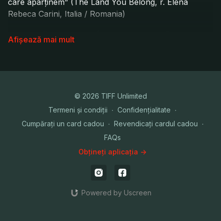
care aparținem” (The Land You Belong, r. Elena
Rebeca Carini, Italia / Romania)
Invitați: TÜNDE SKOVRÁN, ANDREI ZINCĂ, ELENA
REBECA CARINI (regizori)
Moderator: Laura Mușat (Films in Frame)
© 2026 TIFF Unlimited
Termeni și condiții
∙
Confidențialitate
∙
Cumpărați un card cadou
∙
Revendicați cardul cadou
∙
FAQs
Obțineți aplicația ->
Powered by Uscreen