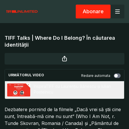
Abonare
TIFF Talks | Where Do I Belong? În căutarea
identității
URMĂTORUL VIDEO
Redare automata
InspiraTIFF cu Laurențiu Bănescu și Iulian
Postelnicu
Dezbatere pornind de la filmele „Dacă vrei să știi cine
sunt, întreabă-mă cine nu sunt” (Who I Am Not, r.
Tunde Skovran, Romania / Canada) și „Pământul de