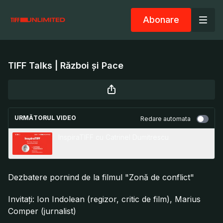
Abonare
TIFF Talks | Război și Pace
URMĂTORUL VIDEO
Redare automata
InspiraTIFF cu Catrinel Dumitrescu
Dezbatere pornind de la filmul "Zonă de conflict"
Invitați: Ion Indolean (regizor, critic de film), Marius
Comper (jurnalist)