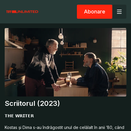
Abonare
Scriitorul (2023)
𝗧𝗛𝗘 𝗪𝗥𝗜𝗧𝗘𝗥
Kostas şi Dima s-au îndrăgostit unul de celălalt în anii ’80, când