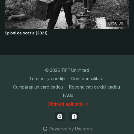
01:58:30
Spioni de ocazie (2021)
© 2026 TIFF Unlimited
Termeni și condiții
∙
Confidențialitate
∙
Cumpărați un card cadou
∙
Revendicați cardul cadou
∙
FAQs
Obțineți aplicația ->
Powered by Uscreen