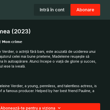
Intră în cont
Abonare
 mea (2023)
/ 𝗠𝗼𝗻 𝗰𝗿𝗶𝗺𝗲
e Verdier, o actriță fără bani, este acuzată de uciderea unui
ajutorul celei mai bune prietene, Madeleine reușește să
a în autoapărare. Atunci începe o viață de glorie și succes,
l iese la iveală.
eleine Verdier, a young, penniless, and talentless actress, is
f a famous producer. Helped by her best friend Pauline, a
uitted on the grounds of self-defence. A new life of fame
l the truth comes out.
Abonează-te pentru a viziona