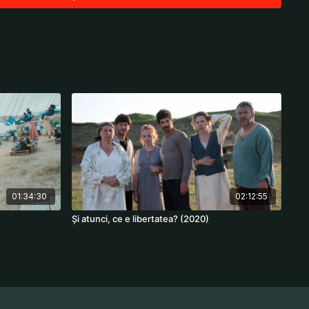
cz, Rebecca Marder, Isabelle Huppert, Fabrice Luchini, Dany
01:34:30
02:12:55
Și atunci, ce e libertatea? (2020)