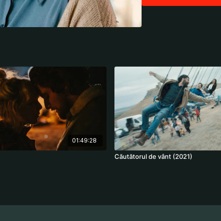
Regia: François Ozon
Cast: Nadia Tereszkiewi
Boon
01:49:28
)
Căutătorul de vânt (2021)