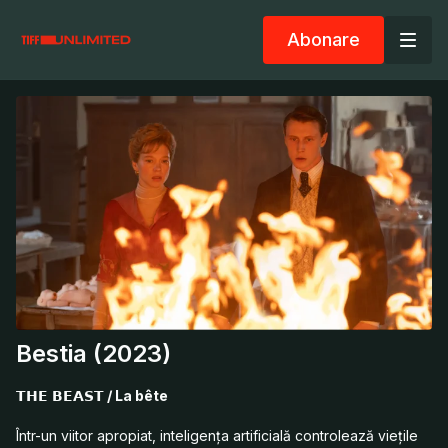
Abonare
Bestia (2023)
𝗧𝗛𝗘 𝗕𝗘𝗔𝗦𝗧
/ La bête
Într-un viitor apropiat, inteligența artificială controlează viețile