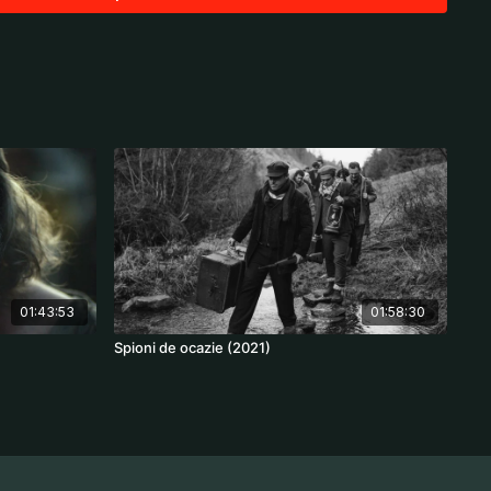
am Neill, Margit Carstensen, Heinz Bennent
01:43:53
01:58:30
Spioni de ocazie (2021)