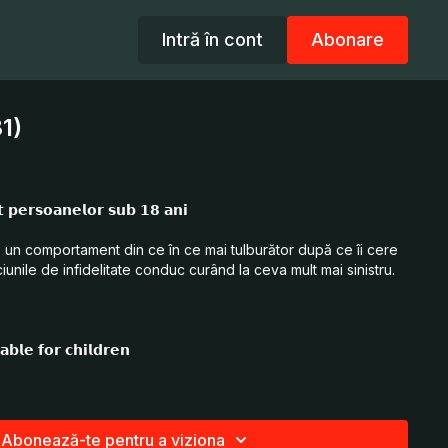
Intră în cont
Abonare
1)
 𝗽𝗲𝗿𝘀𝗼𝗮𝗻𝗲𝗹𝗼𝗿 𝘀𝘂𝗯 𝟭𝟴 𝗮𝗻𝗶
 un comportament din ce în ce mai tulburător după ce îi cere
ciunile de infidelitate conduc curând la ceva mult mai sinistru.
𝗮𝗯𝗹𝗲 𝗳𝗼𝗿 𝗰𝗵𝗶𝗹𝗱𝗿𝗲𝗻
g increasingly disturbing behaviour after asking her husband
s of infidelity soon give way to something much more sinister.
Abonează-te pentru a viziona