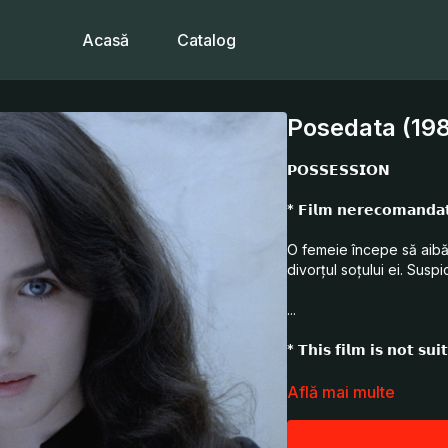
Acasă
Catalog
Posedata (198
𝗣𝗢𝗦𝗦𝗘𝗦𝗦𝗜𝗢𝗡
* 𝗙𝗶𝗹𝗺 𝗻𝗲𝗿𝗲𝗰𝗼𝗺𝗮𝗻𝗱𝗮𝘁
O femeie începe să aibă
divorțul soțului ei. Suspi
...
* 𝗧𝗵𝗶𝘀 𝗳𝗶𝗹𝗺 𝗶𝘀 𝗻𝗼𝘁 𝘀𝘂𝗶
A woman starts exhibitin
Află mai multe
for a divorce. Suspicion