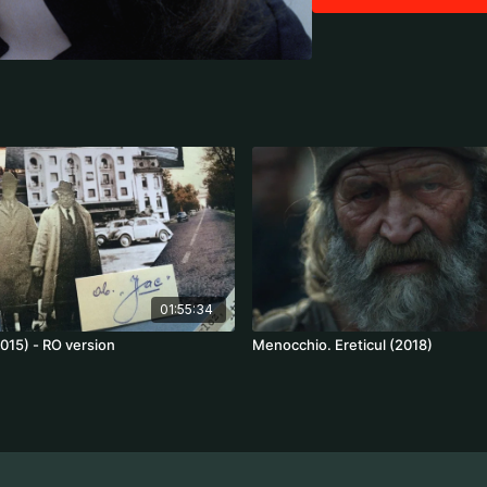
Regia: Andrzej Żuławski
Cast: Isabelle Adjani, S
01:55:34
015) - RO version
Menocchio. Ereticul (2018)