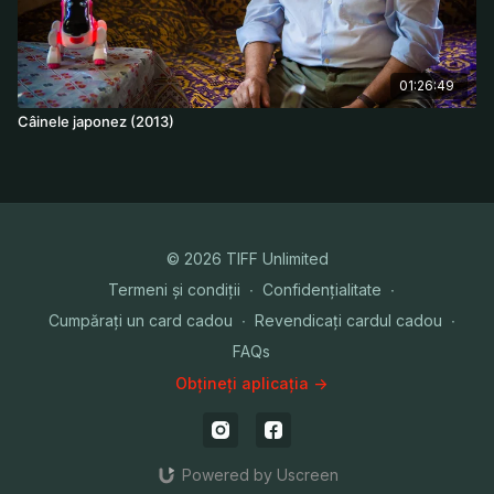
01:26:49
Câinele japonez (2013)
© 2026 TIFF Unlimited
Termeni și condiții
∙
Confidențialitate
∙
Cumpărați un card cadou
∙
Revendicați cardul cadou
∙
FAQs
Obțineți aplicația ->
Powered by Uscreen