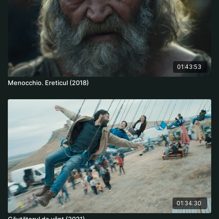
encounters gradually reveal more of his past.
Regia:
Wim Wenders
Cast:
Kōji Yakusho, Tokio Emoto, Arisa Nakano, Aoi Yamada,
Yumi Asō
01:43:53
Menocchio. Ereticul (2018)
01:34:30
Căutătorul de vânt (2021)