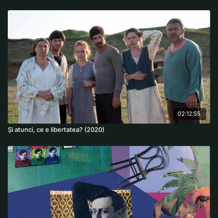
munca și demnitatea merg mână în mână, iar comunitatea
devine casă pentru toți.
Regia:
Andreea Cristina Borțun
*Proiect finanțat în cadrul Investiției I7, C11 din Planul Național
de Redresare și Reziliență. Conținutul acestui material nu
reprezintă în mod obligatoriu poziția oficială a Uniunii
Europene sau a Guvernului României.
PNRR: FONDURI PENTRU ROMÂNIA MODERNĂ ȘI REFORMATĂ!
02:12:55
Și atunci, ce e libertatea? (2020)