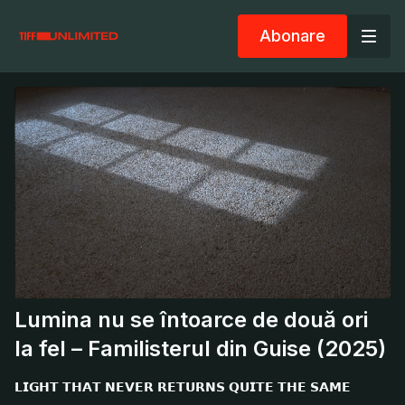
Abonare
Lumina nu se întoarce de două ori
la fel – Familisterul din Guise (2025)
𝗟𝗜𝗚𝗛𝗧 𝗧𝗛𝗔𝗧 𝗡𝗘𝗩𝗘𝗥 𝗥𝗘𝗧𝗨𝗥𝗡𝗦 𝗤𝗨𝗜𝗧𝗘 𝗧𝗛𝗘 𝗦𝗔𝗠𝗘