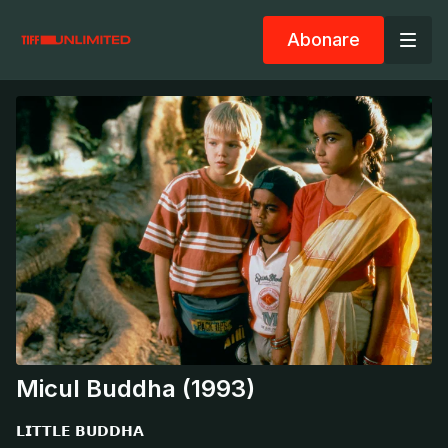
Abonare
Micul Buddha (1993)
𝗟𝗜𝗧𝗧𝗟𝗘 𝗕𝗨𝗗𝗗𝗛𝗔