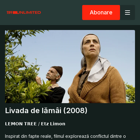
Abonare
Livada de lămâi (2008)
𝗟𝗘𝗠𝗢𝗡 𝗧𝗥𝗘𝗘 / 𝗘𝘁𝘇 𝗟𝗶𝗺𝗼𝗻
Inspirat din fapte reale, filmul explorează conflictul dintre o