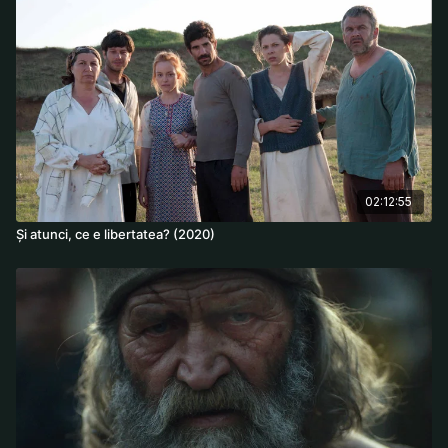
Israeli High Court.
Regia:
Eran Riklis
Cast:
Hiam Abbass, Rona Lipaz-Michael, Ali Suliman, Doron
Tavory
02:12:55
Și atunci, ce e libertatea? (2020)