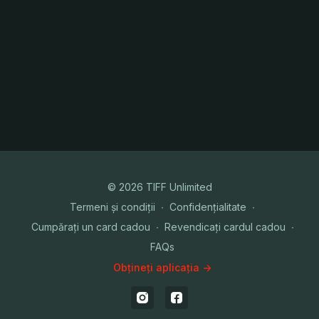
© 2026 TIFF Unlimited
Termeni și condiții
∙
Confidențialitate
∙
Cumpărați un card cadou
∙
Revendicați cardul cadou
∙
FAQs
Obțineți aplicația ->