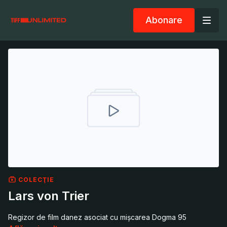
Abonare
COLECŢIE
Lars von Trier
Regizor de film danez asociat cu mișcarea Dogma 95