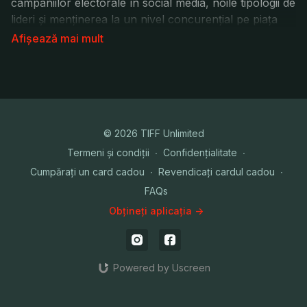
campaniilor electorale în social media, noile tipologii de
lideri și menținerea la un nivel concurențial pe piața
globală.
Moderator: Mihnea Măruță
© 2026 TIFF Unlimited
Termeni și condiții
∙
Confidențialitate
∙
Cumpărați un card cadou
∙
Revendicați cardul cadou
∙
FAQs
Obțineți aplicația ->
Powered by Uscreen