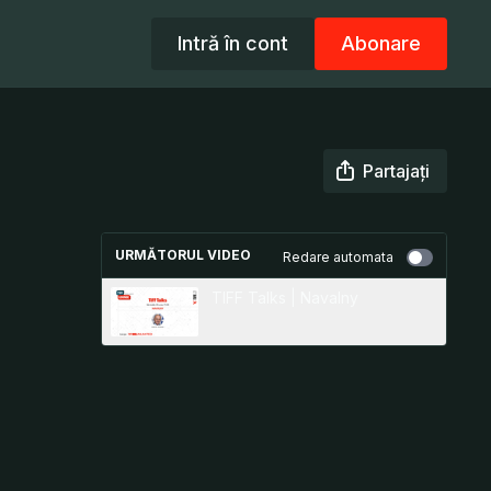
Intră în cont
Abonare
Partajați
URMĂTORUL VIDEO
Redare automata
TIFF Talks | Navalny