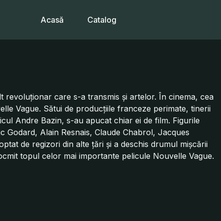
Acasă
Catalog
lt revoluționar care s-a transmis și artelor. În cinema, cea
le Vague. Sătui de producțiile franceze perimate, tinerii
iticul Andre Bazin, s-au apucat chiar ei de film. Figurile
Luc Godard, Alain Resnais, Claude Chabrol, Jacques
optat de regizori din alte ţări şi a deschis drumul mişcării
tocmit topul celor mai importante pelicule Nouvelle Vague.