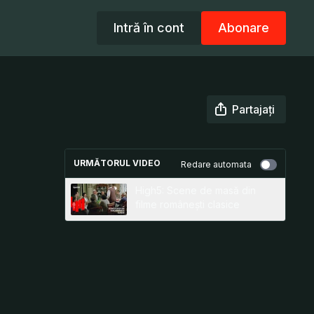
Intră în cont
Abonare
Partajați
URMĂTORUL VIDEO
Redare automata
High5: Scene de masă din
filme românești clasice