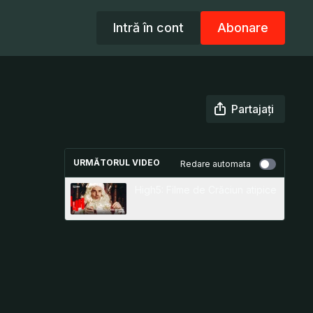
Intră în cont
Abonare
Partajați
URMĂTORUL VIDEO
Redare automata
High5: Filme de Crăciun atipice