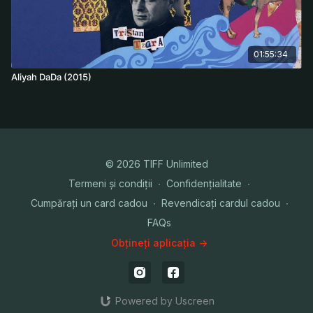
01:55:34
Aliyah DaDa (2015)
© 2026 TIFF Unlimited
Termeni și condiții
∙
Confidențialitate
∙
Cumpărați un card cadou
∙
Revendicați cardul cadou
∙
FAQs
Obțineți aplicația ->
Powered by Uscreen