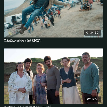
violent approach of the males in her family.
Regia: Alina Grigore
Cast: Ioana Chiţu, Mircea Postelnicu, Ilinca Neacşu, Mircea
Silaghi, Emil Măndănac, Vlad Ivanov, Ioana Flora
01:34:30
Căutătorul de vânt (2021)
02:12:55
Și atunci, ce e libertatea? (2020)