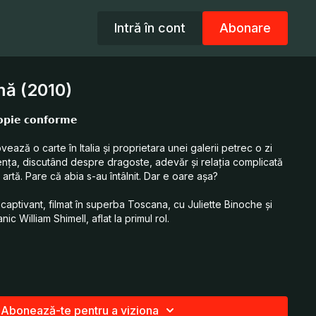
Intră în cont
Abonare
mă (2010)
𝗽𝗶𝗲 𝗰𝗼𝗻𝗳𝗼𝗿𝗺𝗲
vează o carte în Italia și proprietara unei galerii petrec o zi
rența, discutând despre dragoste, adevăr și relația complicată
n artă. Pare că abia s-au întâlnit. Dar e oare așa?
captivant, filmat în superba Toscana, cu Juliette Binoche și
ic William Shimell, aflat la primul rol.
his fifties, is in Italy to give a lecture to promote his new
lk is the intricate relationship between the original and the
 young French woman, a gallery owner, and they go to San
Abonează-te pentru a viziona