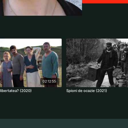
Gimignano, a small villa
the original from the copy
Regia:
Abbas Kiarostam
Cast:
Juliette Binoche, 
02:12:55
 libertatea? (2020)
Spioni de ocazie (2021)