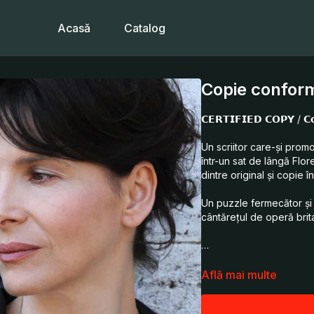
Acasă
Catalog
Copie confor
𝗖𝗘𝗥𝗧𝗜𝗙𝗜𝗘𝗗 𝗖𝗢𝗣𝗬 / 𝗖
Un scriitor care-și promo
într-un sat de lângă Flo
dintre original și copie î
Un puzzle fermecător și 
cântărețul de operă britan
…
James, a French writer in 
Află mai multe
book. The theme of his ta
copy in art. He meets a