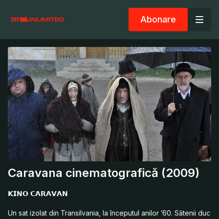
Abonare
Caravana cinematografică (2009)
𝗞𝗜𝗡𝗢 𝗖𝗔𝗥𝗔𝗩𝗔𝗡
Un sat izolat din Transilvania, la începutul anilor ’60. Sătenii duc