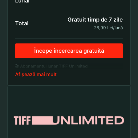
Lunar
Gratuit timp de 7 zile
Total
26,99 Lei/lună
Începe încercarea gratuită
🎬 Abonamentul lunar TIFF Unlimited
Testează gratuit. Rămâi pentru filmele care
contează.
7 zile free trial
– explorează platforma fără griji
Filme premiate
, curatoriate de echipa TIFF
Conținut nou adăugat constant
Colecții exclusive de interviuri & making-of-uri
Acces la gale de film live
: Gala Gopo, European
Film Awards
Parteneriate speciale
cu festivaluri & evenimente
culturale
Totul într-un singur abonament. Fără reclame. Fără