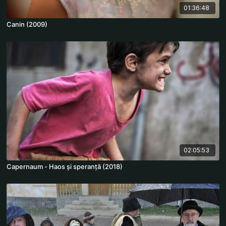
01:36:48
Canin (2009)
02:05:53
Capernaum - Haos și speranță (2018)