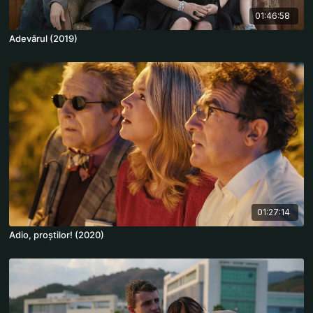
01:46:58
Adevărul (2019)
01:27:14
Adio, proștilor! (2020)